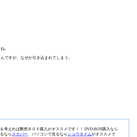
よね。
るんですが、なぜか引き込まれてしまう。
考えれば断然ＢＯＸ購入がオススメです！！ DVD-BOX購入なら
見るなら
スカパー
、パソコンで見るなら
ショウタイム
がオススメで