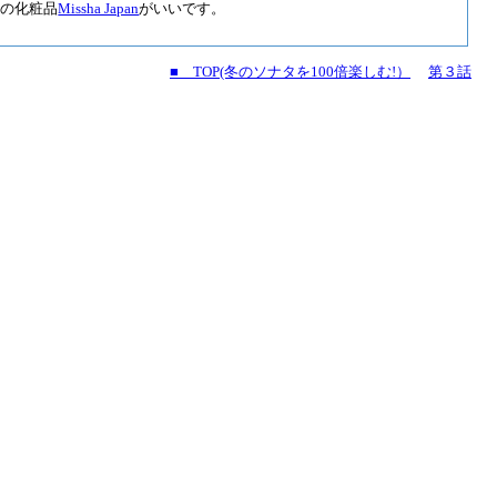
気の化粧品
Missha Japan
がいいです。
■ TOP(冬のソナタを100倍楽しむ!）
第３話