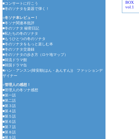
■コンサートに行こう
■冬のソナタを楽器で弾く！
○冬ソナ本レビュー！
■冬ソナ関連本批評
■冬のソナタ 秘密日記
■私たちの冬のソナタ
■もうひとつの冬のソナタ
■冬のソナタをもっと楽しむ本
■冬のソナタ交遊録
■冬のソナタの歩き方（ロケ地マップ）
■韓流ドラマ館
■韓国ドラマ缶
■ハン・アンスン(韓安順(はん・あんすん)) ファッションデ
ザイナー
○管理人の感想！
■管理人の冬ソナ感想
■第一話
■第二話
■第３話
■第４話
■第５話
■第６話
■第７話
■第８話
■第９話