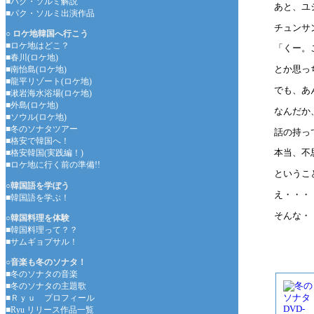
■パク・ソルミ解説
あと、ユ
■パク・ソルミ出演作品
チュンサ
○ ロケ地韓国へ行こう
■ロケ地はどこ？
「くー。
■春川(ロケ地)
とか思っ
■南怡島(ロケ地)
■龍平リゾート(ロケ地)
でも、あ
■湫岩海水浴場(ロケ地)
■外島(ロケ地)
なんだか
■ソウル(ロケ地)
■冬のソナタツアー
話の持っ
■格安で韓国へ！
本当、不
■格安韓国(実践編！)
■ロケ地に行く前の準備!!
というこ
○韓国語を学ぼう
え・・・
■韓国語を学ぶ！
そんな・
○韓国料理を体験
■韓国料理って？？
■サムギョプサル！
○音楽も冬のソナタ！
■冬のソナタの音楽
■冬のソナタの主題歌
■Ｒｙｕ プロフィール
■Ryu リリース作品一覧