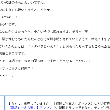
ジンの妹の子もかわいいですね。
ンにやきもち焼いちゃうところとか、
こいつめ！！」
ちゃいます。
んなにかこよかったら、小さい子でも惚れますよ、そりゃ（笑）！！
、話が進むうちにだんだんとなぞが解き明かされているようで、増えてます
ていきかたとかは、「ベタベタじゃん！！」とおもったりもするところもあ
思議なドラマです。
とで、３話では、未来の話っぽいですが、どうなることやら？！
・サンヒョクと婚約？！
・・・・。
１巻ずつも販売していますが、【綺麗な写真入りボックス】などの特典を
【新品も中古も安い】アマゾン
で。韓国ドラマを見るなら、テレビで