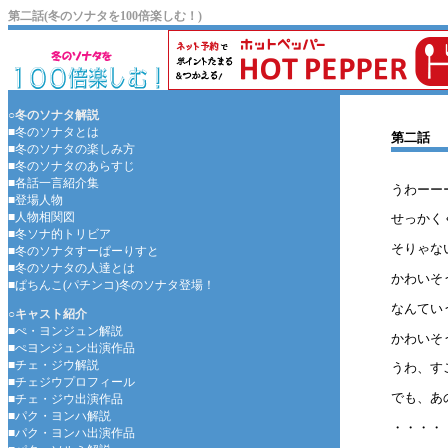
第二話(冬のソナタを100倍楽しむ！)
○冬のソナタ解説
■冬のソナタとは
第二話
■冬のソナタの楽しみ方
■冬のソナタのあらすじ
■各話一言紹介集
うわーー
■登場人物
■人物相関図
せっかく
■冬ソナ的トリビア
そりゃな
■冬のソナタすーぱーりすと
■冬のソナタの人達とは
かわいそ
■ぱちんこ(パチンコ)冬のソナタ登場！
なんてい
○キャスト紹介
■ぺ・ヨンジュン解説
かわいそ
■ぺヨンジュン出演作品
■チェ・ジウ解説
うわ、す
■チェジウプロフィール
でも、あ
■チェ・ジウ出演作品
■パク・ヨンハ解説
・・・・
■パク・ヨンハ出演作品