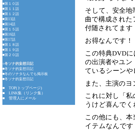
■第１０話
■第１１話
そして、安全地
■第１２話
曲で構成された
■第13話
■第14話
付随されてます
■第１５話
■第16話
お得なんです！
■第17話
■第１８話
■第１９話
この特典DVD
■第２０話
の出演者やユン
○冬ソナ的妄想日記
■冬ソナ的妄想日記
ているシーンや
■冬のソナタなんでも掲示板
■冬ソナ的妄想日記
また、主演のヨ
■ TOP(トップページ)
■ LINK集（リンク集）
これに対し「私
■ 管理人にメール
うけど喜んでく
この他にも、本
イテムなんです