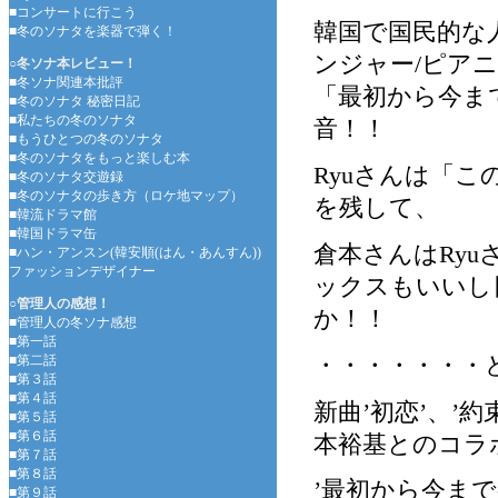
■コンサートに行こう
韓国で国民的な
■冬のソナタを楽器で弾く！
ンジャー/ピア
○冬ソナ本レビュー！
■冬ソナ関連本批評
「最初から今ま
■冬のソナタ 秘密日記
■私たちの冬のソナタ
音！！
■もうひとつの冬のソナタ
■冬のソナタをもっと楽しむ本
Ryuさんは「
■冬のソナタ交遊録
■冬のソナタの歩き方（ロケ地マップ）
を残して、
■韓流ドラマ館
■韓国ドラマ缶
倉本さんはRy
■ハン・アンスン(韓安順(はん・あんすん))
ファッションデザイナー
ックスもいいし
○管理人の感想！
か！！
■管理人の冬ソナ感想
■第一話
・・・・・・・
■第二話
■第３話
■第４話
新曲’初恋’、’
■第５話
■第６話
本裕基とのコラ
■第７話
■第８話
’最初から今まで-
■第９話