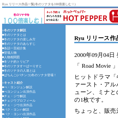
Ryu リリース作品一覧(冬のソナタを100倍楽しむ！)
○冬のソナタ解説
■冬のソナタとは
Ryu リリース
■冬のソナタの楽しみ方
■冬のソナタのあらすじ
■各話一言紹介集
■登場人物
2000年09月04日
■人物相関図
■冬ソナ的トリビア
「 Road Movie 
■冬のソナタすーぱーりすと
■冬のソナタの人達とは
■ぱちんこ(パチンコ)冬のソナタ登場！
ヒットドラマ「
○キャスト紹介
ァースト・アルバ
■ぺ・ヨンジュン解説
ューン、ミナと
■ぺヨンジュン出演作品
■チェ・ジウ解説
の1枚です。
■チェジウプロフィール
■チェ・ジウ出演作品
ちょっと、販売
■パク・ヨンハ解説
■パク・ヨンハ出演作品