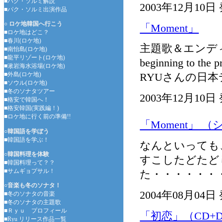
■パク・ソルミ解説
2003年12月10日
■パク・ソルミ出演作品
○ ロケ地韓国へ行こう
「Moment」
■ロケ地はどこ？
■春川(ロケ地)
主題歌＆エンディ
■南怡島(ロケ地)
■龍平リゾート(ロケ地)
beginning t
■湫岩海水浴場(ロケ地)
■外島(ロケ地)
RYUさんの日
■ソウル(ロケ地)
■冬のソナタツアー
2003年12月10日
■格安で韓国へ！
■格安韓国(実践編！)
■ロケ地に行く前の準備!!
「Moment」 
○韓国語を学ぼう
■韓国語を学ぶ！
なんといっても
○韓国料理を体験
すこしたどたど
■韓国料理って？？
■サムギョプサル！
た・・・・・・
○音楽も冬のソナタ！
2004年08月04日
■冬のソナタの音楽
■冬のソナタの主題歌
■Ｒｙｕ プロフィール
「初恋」（CD+D
■Ryu リリース作品一覧